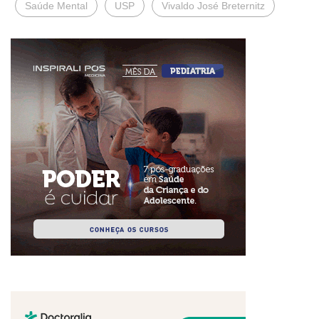
Saúde Mental
USP
Vivaldo José Breternitz