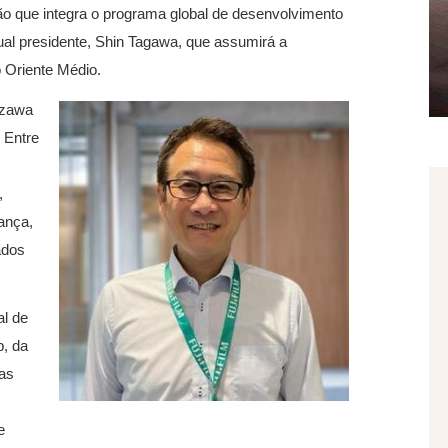
ão que integra o programa global de desenvolvimento
ual presidente, Shin Tagawa, que assumirá a
o Oriente Médio.
azawa
 Entre
,
ança,
ados
al de
p, da
as
e