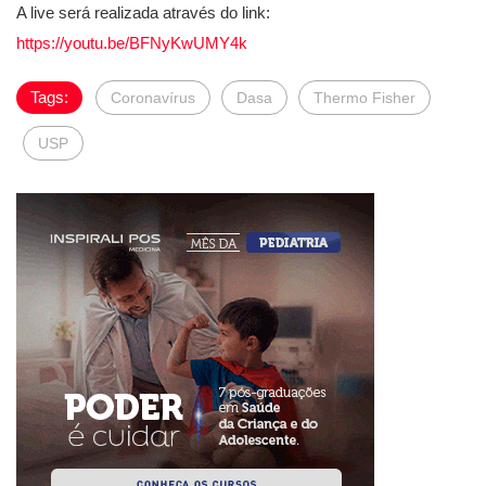
A live será realizada através do link:
https://youtu.be/BFNyKwUMY4k
Tags:
Coronavírus
Dasa
Thermo Fisher
USP