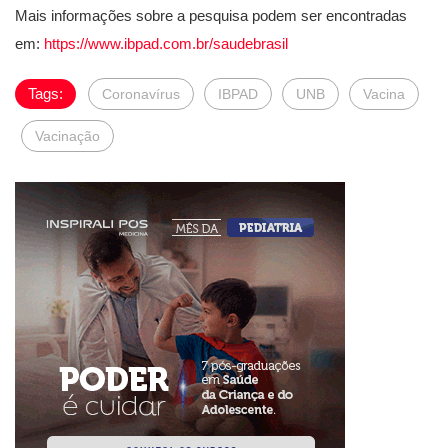
Mais informações sobre a pesquisa podem ser encontradas
em:
https://www.ibpad.com.br/saudebrasil
Tags:
Coronavírus
IBPAD
UNB
Vacina
Vacinação