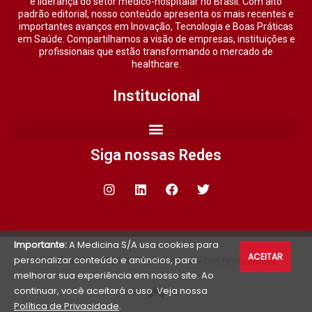
e liderança do setor médico-hospitalar no Brasil. Com alto
padrão editorial, nosso conteúdo apresenta os mais recentes e
importantes avanços em Inovação, Tecnologia e Boas Práticas
em Saúde. Compartilhamos a visão de empresas, instituições e
profissionais que estão transformando o mercado de
healthcare.
Institucional
Siga nossas Redes
Importante:
A Medicina S/A usa cookies para
ACEITAR
personalizar conteúdo e anúncios, para
Medicina S/A 2021 © Todos os direitos reservados.
melhorar sua experiência em nosso site. Ao
continuar, você aceitará o uso. Veja nossa
Política de Privacidade
.