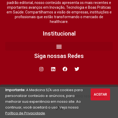
padrão editorial, nosso conteúdo apresenta os mais recentes e
importantes avanços em Inovação, Tecnologia e Boas Práticas
em Saúde. Compartilhamos a visão de empresas, instituições e
profissionais que estão transformando o mercado de
healthcare.
Institucional
Siga nossas Redes
Importante:
A Medicina S/A usa cookies para
ACEITAR
personalizar conteúdo e anúncios, para
Medicina S/A 2021 © Todos os direitos reservados.
melhorar sua experiência em nosso site. Ao
continuar, você aceitará o uso. Veja nossa
Política de Privacidade
.