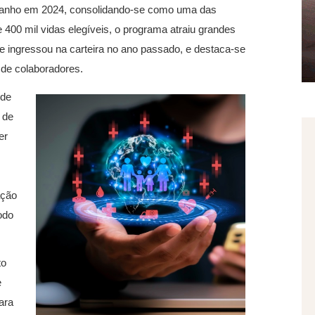
manho em 2024, consolidando-se como uma das
 400 mil vidas elegíveis, o programa atraiu grandes
e ingressou na carteira no ano passado, e destaca-se
de colaboradores.
úde
 de
er
ação
odo
to
e
ara