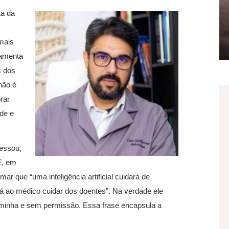
ta da
mais
ramenta
s dos
não é
rar
de e
essou,
E, em
r que “uma inteligência artificial cuidará de
á ao médico cuidar dos doentes”. Na verdade ele
 foi minha e sem permissão. Essa frase encapsula a