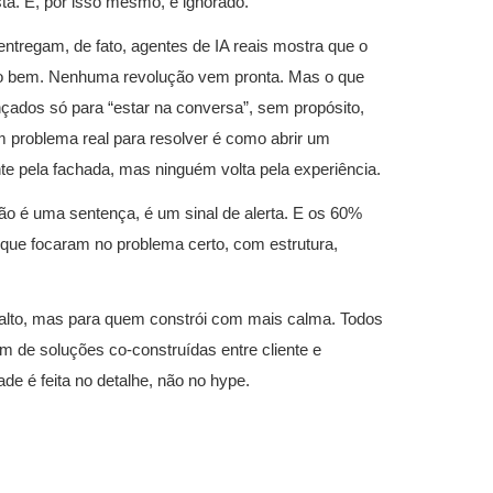
a. E, por isso mesmo, é ignorado.
ntregam, de fato, agentes de IA reais mostra que o
do bem. Nenhuma revolução vem pronta. Mas o que
çados só para “estar na conversa”, sem propósito,
 problema real para resolver é como abrir um
nte pela fachada, mas ninguém volta pela experiência.
ão é uma sentença, é um sinal de alerta. E os 60%
que focaram no problema certo, com estrutura,
s alto, mas para quem constrói com mais calma. Todos
 de soluções co-construídas entre cliente e
de é feita no detalhe, não no hype.