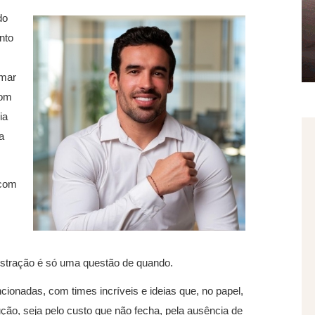
do
ento
omar
com
ia
a
 com
frustração é só uma questão de quando.
cionadas, com times incríveis e ideias que, no papel,
ão, seja pelo custo que não fecha, pela ausência de