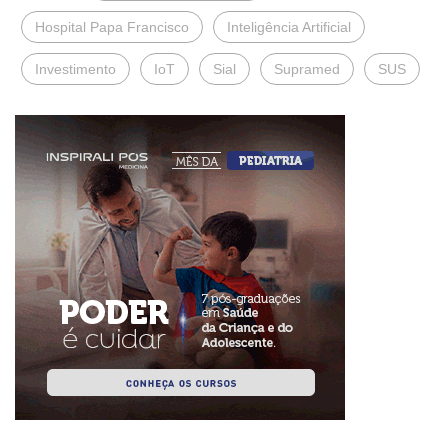
Hospital Papa Francisco
Inteligência Artificial
Investimento
IoT
Sial
Supramed
SUS