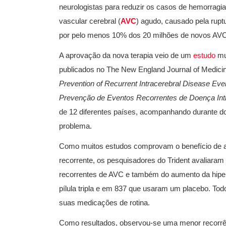
neurologistas para reduzir os casos de hemorragia
vascular cerebral (
AVC
) agudo, causado pela rup
por pelo menos 10% dos 20 milhões de novos AV
A aprovação da nova terapia veio de um
estudo
mul
publicados no The New England Journal of Medic
Prevention of Recurrent Intracerebral Disease Event
Prevenção de Eventos Recorrentes de Doença Int
de 12 diferentes países, acompanhando durante d
problema.
Como muitos estudos comprovam o benefício de an
recorrente, os pesquisadores do Trident avaliaram 
recorrentes de AVC e também do aumento da hiper
pílula tripla e em 837 que usaram um placebo. To
suas medicações de rotina.
Como resultados, observou-se uma menor recorrên