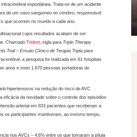
 intracerebral espontânea. Trata-se de um acidente
tura de um vaso sanguíneo no cérebro, responsável
Cs que ocorrem no mundo a cada ano.
tinacional cujos resultados acabam de ser
ine. Chamado
Trident
, sigla para
Triple Therapy
s Trial – Ensaio Clínico de Terapia Tripla para
racerebral
, a pesquisa foi realizada em 61 hospitais
ois anos e meio 1.670 pessoas portadoras do
ti-hipertensivos na redução do risco de AVC
a eficácia da novidade sobre o controle dos episódios
tensão arterial em 833 pacientes que receberam a
dos os participantes mantiveram, ao mesmo tempo,
cia nos AVCs – 4,6% entre os que tomaram a pílula