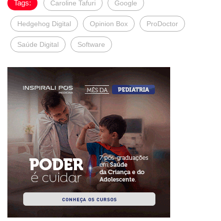
Tags:
Caroline Tafuri
Google
Hedgehog Digital
Opinion Box
ProDoctor
Saúde Digital
Software