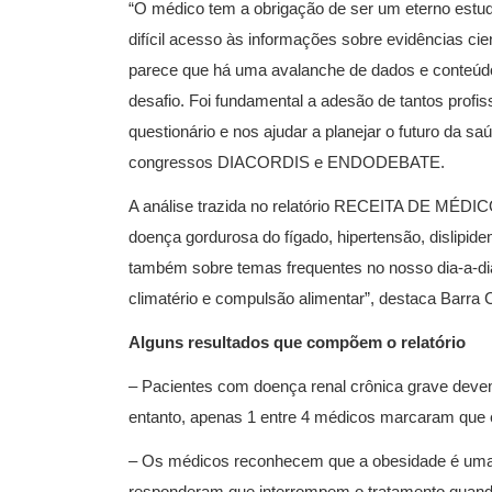
“O médico tem a obrigação de ser um eterno estud
difícil acesso às informações sobre evidências ci
parece que há uma avalanche de dados e conteúd
desafio. Foi fundamental a adesão de tantos profi
questionário e nos ajudar a planejar o futuro da s
congressos DIACORDIS e ENDODEBATE.
A análise trazida no relatório RECEITA DE MÉDIC
doença gordurosa do fígado, hipertensão, dislipi
também sobre temas frequentes no nosso dia-a-dia
climatério e compulsão alimentar”, destaca Barra C
Alguns resultados que compõem o relatório
– Pacientes com doença renal crônica grave devem
entanto, apenas 1 entre 4 médicos marcaram que es
– Os médicos reconhecem que a obesidade é uma 
responderam que interrompem o tratamento quando