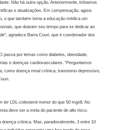
ante. Não há outra opção. Anteriormente, tínhamos
entíficas e atualizações. Em compensação, agora
o, o que também torna a educação médica um
ssionais, que doaram seu tempo para se dedicar ao
aúde”, agradece Barra Couri, que é coordenador dos
O passa por temas como diabetes, obesidade,
demias e doenças cardiovasculares. “Perguntamos
, como doença renal crônica, transtorno depressivo,
ouri.
 ter LDL-colesterol menor do que 50 mg/dl. No
ta deve ser a meta do paciente de alto risco.
doença crônica. Mas, paradoxalmente, 3 entre 10
 o indivíduo apresenta uma boa perda de peso.