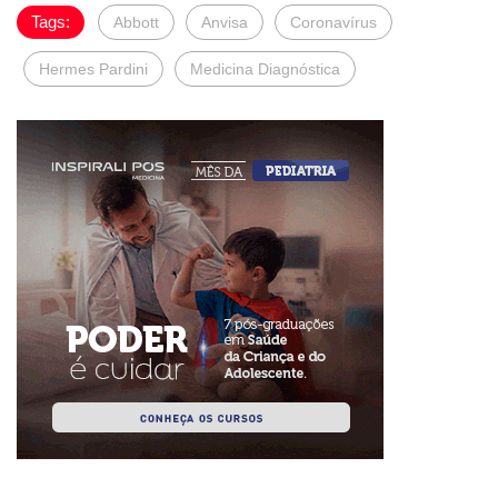
Tags:
Abbott
Anvisa
Coronavírus
Hermes Pardini
Medicina Diagnóstica