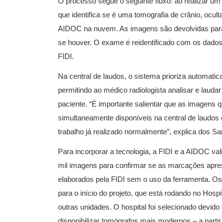
O processo segue o seguinte fluxo: ao realizar u
que identifica se é uma tomografia de crânio, ocul
AIDOC na nuvem. As imagens são devolvidas para
se houver. O exame é reidentificado com os dados 
FIDI.
Na central de laudos, o sistema prioriza automat
permitindo ao médico radiologista analisar e laud
paciente. “É importante salientar que as imagens
simultaneamente disponíveis na central de laudos d
trabalho já realizado normalmente”, explica dos Sa
Para incorporar a tecnologia, a FIDI e a AIDOC va
mil imagens para confirmar se as marcações apre
elaborados pela FIDI sem o uso da ferramenta. O
para o início do projeto, que está rodando no Hos
outras unidades. O hospital foi selecionado devido 
disponibilizar tomógrafos mais modernos – a parti