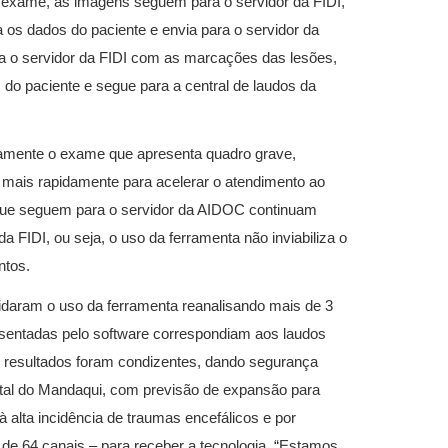
m exame, as imagens seguem para o servidor da FIDI,
ta os dados do paciente e envia para o servidor da
 o servidor da FIDI com as marcações das lesões,
do paciente e segue para a central de laudos da
icamente o exame que apresenta quadro grave,
ar mais rapidamente para acelerar o atendimento ao
 que seguem para o servidor da AIDOC continuam
a FIDI, ou seja, o uso da ferramenta não inviabiliza o
ntos.
lidaram o uso da ferramenta reanalisando mais de 3
sentadas pelo software correspondiam aos laudos
s resultados foram condizentes, dando segurança
pital do Mandaqui, com previsão de expansão para
à alta incidência de traumas encefálicos e por
r de 64 canais – para receber a tecnologia. “Estamos