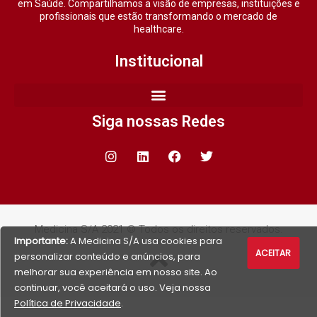
em Saúde. Compartilhamos a visão de empresas, instituições e
profissionais que estão transformando o mercado de
healthcare.
Institucional
Siga nossas Redes
Medicina S/A 2021 © Todos os direitos reservados.
Importante:
A Medicina S/A usa cookies para
ACEITAR
personalizar conteúdo e anúncios, para
melhorar sua experiência em nosso site. Ao
continuar, você aceitará o uso. Veja nossa
Política de Privacidade
.