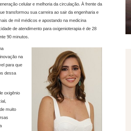
neração celular e melhoria da circulação. À frente da
ue transformou sua carreira ao sair da engenharia e
 mais de mil médicos e apostando na medicina
idade de atendimento para oxigenioterapia é de 28
nte 90 minutos.
na
 inovação na
vel para que
os dessa
de oxigênio
ial,
de muito
ersas
a