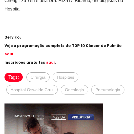
Cheng Tzu Yen e pela Dra. Eliza D. Ricardo, oncologistas do
Hospital.
Serviço:
Veja a programação completa do TOP 10 Câncer de Pulmão
aqui
.
Inscrições gratuitas
aqui
.
Tags:
Cirurgia
Hospitais
Hospital Oswaldo Cruz
Oncologia
Pneumologia