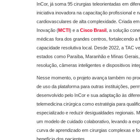
InCor, já soma 95 cirurgias teleorientadas em dif
iniciativa inovadora na capacitação profissional 
cardiovasculares de alta complexidade. Criada em 
Inovação (
MCTI
) e a
Cisco Brasil
, a solução cone
médicas fora dos grandes centros, fortalecendo a 
capacidade resolutiva local. Desde 2022, a TAC 
estados como Paraíba, Maranhão e Minas Gerais, e
resolução, câmeras inteligentes e dispositivos inte
Nesse momento, o projeto avança também no proce
de uso da plataforma para outras instituições, pe
desenvolvido pelo InCor e sua adaptação às diferen
telemedicina cirúrgica como estratégia para qualif
especializado e reduzir desigualdades regionais.
um modelo de cuidado colaborativo, levando a exper
curva de aprendizado em cirurgias complexas e f
benefício dos pacientes.