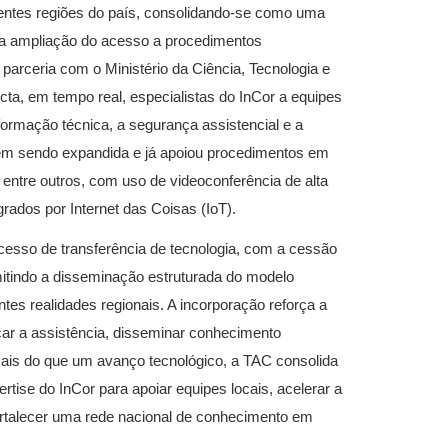
erentes regiões do país, consolidando-se como uma
e na ampliação do acesso a procedimentos
parceria com o Ministério da Ciência, Tecnologia e
cta, em tempo real, especialistas do InCor a equipes
formação técnica, a segurança assistencial e a
vem sendo expandida e já apoiou procedimentos em
ntre outros, com uso de videoconferência de alta
grados por Internet das Coisas (IoT).
sso de transferência de tecnologia, com a cessão
rmitindo a disseminação estruturada do modelo
tes realidades regionais. A incorporação reforça a
icar a assistência, disseminar conhecimento
 Mais do que um avanço tecnológico, a TAC consolida
tise do InCor para apoiar equipes locais, acelerar a
ortalecer uma rede nacional de conhecimento em