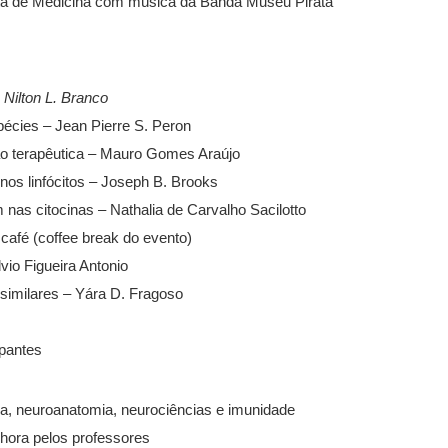
sta de Medicina com música da Banda Museu Pirata
Nilton L. Branco
pécies – Jean Pierre S. Peron
ão terapêutica – Mauro Gomes Araújo
nos linfócitos – Joseph B. Brooks
nas citocinas – Nathalia de Carvalho Sacilotto
 café (coffee break do evento)
lvio Figueira Antonio
ssimilares – Yára D. Fragoso
ipantes
a, neuroanatomia, neurociências e imunidade
 hora pelos professores