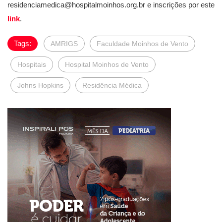
residenciamedica@hospitalmoinhos.org.br
e inscrições por este
link
.
Tags:
AMRIGS
Faculdade Moinhos de Vento
Hospitais
Hospital Moinhos de Vento
Johns Hopkins
Residência Médica