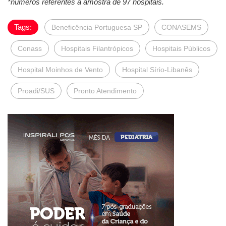
*números referentes à amostra de 97 hospitais.
Tags:
Beneficência Portuguesa SP
CONASEMS
Conass
Hospitais Filantrópicos
Hospitais Públicos
Hospital Moinhos de Vento
Hospital Sírio-Libanês
Proadi/SUS
Pronto Atendimento