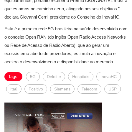
equipamentos, portanto receber o Prêmio ABDI ANATEL mostra
que estamos no caminho certo, atingindo nossos objetivos.” –
declara Giovanni Cerri, presidente do Conselho do InovaHC.
Esta é a primeira rede 5G brasileira na saúde desenvolvida com
o conceito Open RAN (do inglês Open Radio Access Networks
ou Rede de Acesso de Rádio Aberto), que ao gerar um
ecossistema aberto de provedores, estimula a inovação e
acelera o desenvolvimento e disponibilidade ao mercado.
Tags:
5G
Deloitte
Hospitais
InovaHC
Itaú
Positivo
Siemens
Telecom
USP