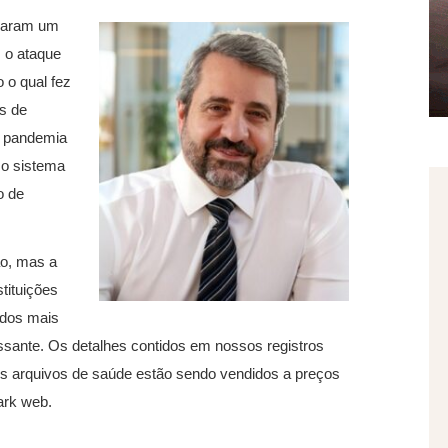
rnaram um
 o ataque
 o qual fez
s de
a pandemia
 o sistema
o de
ão, mas a
tituições
ados mais
essante. Os detalhes contidos em nossos registros
 os arquivos de saúde estão sendo vendidos a preços
ark web.