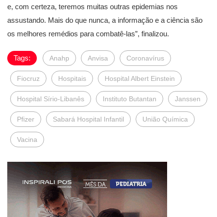
e, com certeza, teremos muitas outras epidemias nos
assustando. Mais do que nunca, a informação e a ciência são
os melhores remédios para combatê-las”, finalizou.
Tags:
Anahp
Anvisa
Coronavírus
Fiocruz
Hospitais
Hospital Albert Einstein
Hospital Sírio-Libanês
Instituto Butantan
Janssen
Pfizer
Sabará Hospital Infantil
União Química
Vacina