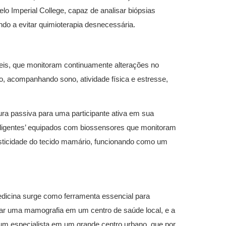
elo Imperial College, capaz de analisar biópsias
ndo a evitar quimioterapia desnecessária.
veis, que monitoram continuamente alterações no
o, acompanhando sono, atividade física e estresse,
ra passiva para uma participante ativa em sua
nteligentes’ equipados com biossensores que monitoram
sticidade do tecido mamário, funcionando como um
dicina surge como ferramenta essencial para
zar uma mamografia em um centro de saúde local, e a
 um especialista em um grande centro urbano, que por