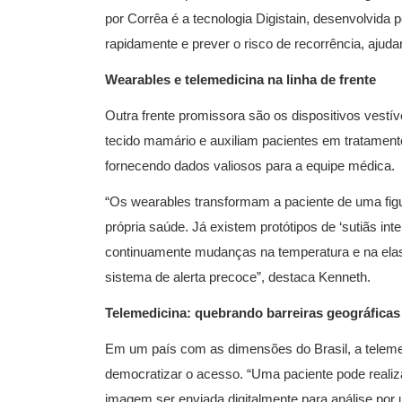
por Corrêa é a tecnologia Digistain, desenvolvida p
rapidamente e prever o risco de recorrência, ajuda
Wearables e telemedicina na linha de frente
Outra frente promissora são os dispositivos vestí
tecido mamário e auxiliam pacientes em tratament
fornecendo dados valiosos para a equipe médica.
“Os wearables transformam a paciente de uma figu
própria saúde. Já existem protótipos de ‘sutiãs i
continuamente mudanças na temperatura e na ela
sistema de alerta precoce”, destaca Kenneth.
Telemedicina: quebrando barreiras geográficas
Em um país com as dimensões do Brasil, a teleme
democratizar o acesso. “Uma paciente pode reali
imagem ser enviada digitalmente para análise por