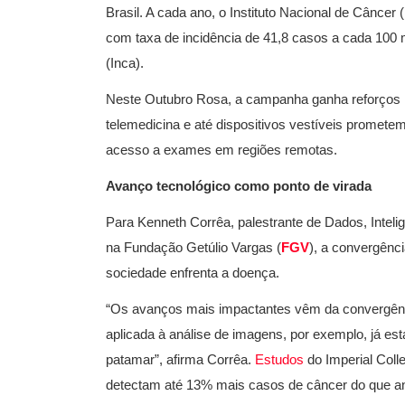
Brasil. A cada ano, o Instituto Nacional de Câncer (
com taxa de incidência de 41,8 casos a cada 100 m
(Inca).
Neste Outubro Rosa, a campanha ganha reforços inéd
telemedicina e até dispositivos vestíveis promete
acesso a exames em regiões remotas.
Avanço tecnológico como ponto de virada
Para Kenneth Corrêa, palestrante de Dados, Intelig
na Fundação Getúlio Vargas (
FGV
), a convergên
sociedade enfrenta a doença.
“Os avanços mais impactantes vêm da convergência d
aplicada à análise de imagens, por exemplo, já es
patamar”, afirma Corrêa.
Estudos
do Imperial Col
detectam até 13% mais casos de câncer do que a