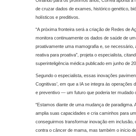
Olhando para os próximos anos, Corrêa aponta a 
de cruzar dados de exames, histórico genético, bió
holísticos e preditivos.
“A próxima fronteira será a criação de Redes de A
monitora continuamente os dados de saúde de uma 
proativamente uma mamografia e, se necessário, a
reativa para proativa”, projeta o especialista, cit
superinteligência médica publicado em junho de 20
Segundo o especialista, essas inovações pavime
Cognitivas’, em que a IA se integra às operações 
e preventivo — um futuro que poderia ter mudado 
“Estamos diante de uma mudança de paradigma. A 
amplia suas capacidades e cria caminhos para u
conseguirmos transformar inovação em inclusão, 
contra o câncer de mama, mas também o início de 