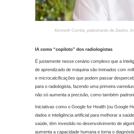
Kenneth Corrêa, palestrante de Dados, Int
IA como “copiloto” dos radiologistas
É justamente nesse cenário complexo que a Inteligê
de aprendizado de máquina são treinados com milh
e microcalcificações que podem passar despercebi
para o radiologista, fazendo uma primeira varredu
não só aumenta a precisão, como também padroniza
Iniciativas como o Google for Health (ou Google Hea
dados e inteligência artificial para melhorar a sa
saúde, têm investido no desenvolvimento de algor
aumenta a capacidade humana e torna o diagnóstic