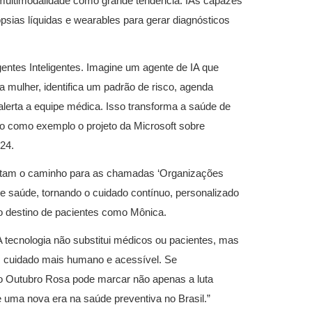
multimodalidade como grande tendência: IAs capazes
psias líquidas e wearables para gerar diagnósticos
gentes Inteligentes. Imagine um agente de IA que
mulher, identifica um padrão de risco, agenda
lerta a equipe médica. Isso transforma a saúde de
ando como exemplo o projeto da Microsoft sobre
24.
ntam o caminho para as chamadas ‘Organizações
de saúde, tornando o cuidado contínuo, personalizado
o destino de pacientes como Mônica.
tecnologia não substitui médicos ou pacientes, mas
m cuidado mais humano e acessível. Se
o Outubro Rosa pode marcar não apenas a luta
uma nova era na saúde preventiva no Brasil.”