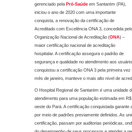
gerenciado pela
Pró-Saúde
em Santarém (PA),
iniciou o ano de 2020 com uma importante
conquista, a renovação da certificação de
Acreditado com Excelência ONA 3, concedida pel
Organização Nacional de Acreditação (
ONA
) –
maior certificação nacional de acreditação
hospitalar. A certificação assegura o padrão de
segurança e qualidade no atendimento aos usuár
conquistou a certificação ONA 3 pela primeira vez 
mês de janeiro, manteve o mais alto nível de acred
O Hospital Regional de Santarém é uma unidade d
atendimento para uma população estimada em R$ 1
oeste do Pará. A certificação conquistada garante 
por meio de padrões previamente definidos. As uni
certificação, passam por auditorias periódicas, on
do desempenho de seus processos e atender a req