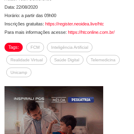
Data: 22/08/2020
Horário: a partir das 09h00
Inscrições gratuitas:
https://register.neoidea.live/htc
Para mais informações acesse:
https://htconline.com.br/
Tags:
FCM
Inteligência Artificial
Realidade Virtual
Saúde Digital
Telemedicina
Unicamp