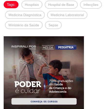
Tags:
Hospitais
Hospital de Base
Infecções
Medicina Diagnóstica
Medicina Laboratorial
Ministério da Saúde
Sepse