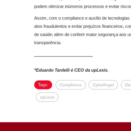
podem otimizar inúmeros processos e evitar risco
Assim, com o compliance e auxílio de tecnologias e
atos fraudulentos e evitar prejuízos financeiros, c
de saúde; além de conferir maior segurança aos 
transparência.
*Eduardo Tardelli é CEO da upLexis.
Tags:
Compliance
CybelAngel
De
upLexis