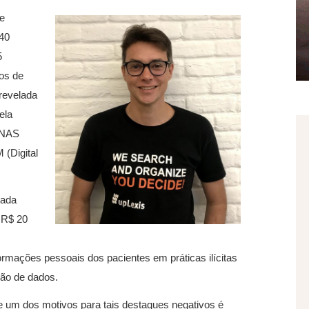
e
40
5
cos de
 revelada
ela
 NAS
 (Digital
vada
 R$ 20
ormações pessoais dos pacientes em práticas ilícitas
ção de dados.
um dos motivos para tais destaques negativos é