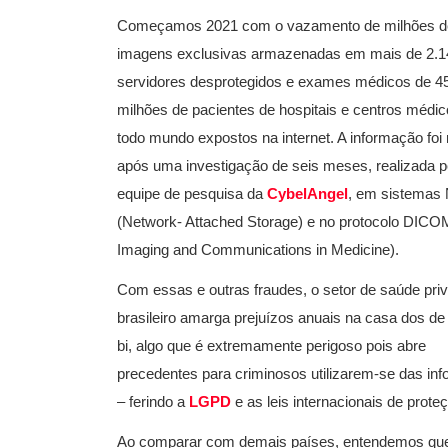
Começamos 2021 com o vazamento de milhões d
imagens exclusivas armazenadas em mais de 2.1
servidores desprotegidos e exames médicos de 4
milhões de pacientes de hospitais e centros médi
todo mundo expostos na internet. A informação foi
após uma investigação de seis meses, realizada p
equipe de pesquisa da
CybelAngel
, em sistemas
(Network- Attached Storage) e no protocolo DICOM
Imaging and Communications in Medicine).
Com essas e outras fraudes, o setor de saúde pri
brasileiro amarga prejuízos anuais na casa dos de
bi, algo que é extremamente perigoso pois abre
precedentes para criminosos utilizarem-se das inf
– ferindo a
LGPD
e as leis internacionais de prote
Ao comparar com demais países, entendemos que 