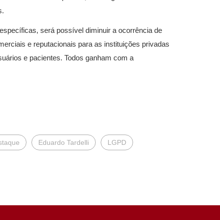
s.
specíficas, será possível diminuir a ocorrência de
omerciais e reputacionais para as instituições privadas
usuários e pacientes. Todos ganham com a
staque
Eduardo Tardelli
LGPD