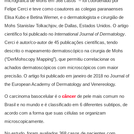
micrográfica de Mohs em 368 casos” – foi coordenado por
Felipe Cerci e teve como coautores as colegas paranaenses
Elisa Kubo e Betina Werner, e o dermatologista e cirurgião de
Mohs Stanislav Tolkachjov, de Dallas, Estados Unidos. O artigo
científico foi publicado no
International Journal of Dermatology
.
Cerci é autor/co-autor de 45 publicações científicas, tendo
descrito o mapeamento dermatoscópico na cirurgia de Mohs
(“DerMohscopy Mapping”), que permitiu correlacionar os
achados dermatoscópicos com microscópicos com maior
precisão. O artigo foi publicado em janeiro de 2018 no Journal of
the European Academy of Dermatology and Venereology.
O carcinoma basocelular é o
câncer
de pele mais comum no
Brasil e no mundo e é classificado em 6 diferentes subtipos, de
acordo com a forma que suas células se organizam
microscopicamente.
No estudo, foram avaliados 368 casos de pacientes com