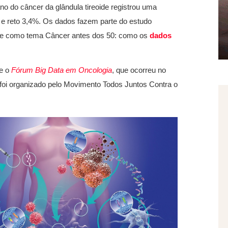
ano do câncer da glândula tireoide registrou uma
n e reto 3,4%. Os dados fazem parte do estudo
eve como tema Câncer antes dos 50: como os
dados
te o
Fórum Big Data em Oncologia
, que ocorreu no
foi organizado pelo Movimento Todos Juntos Contra o