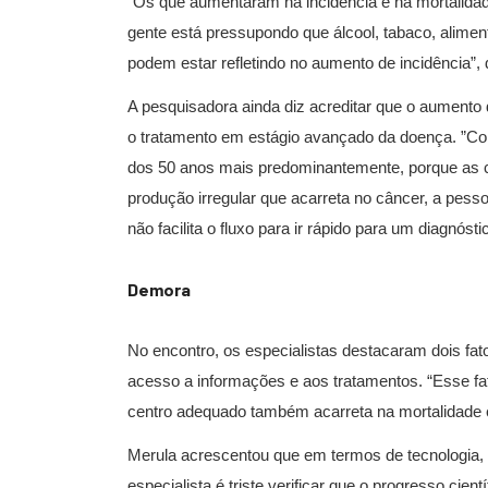
“Os que aumentaram na incidência e na mortalidad
gente está pressupondo que álcool, tabaco, aliment
podem estar refletindo no aumento de incidência”, 
A pesquisadora ainda diz acreditar que o aument
o tratamento em estágio avançado da doença. ”C
dos 50 anos mais predominantemente, porque as 
produção irregular que acarreta no câncer, a pesso
não facilita o fluxo para ir rápido para um diagnósti
Demora
No encontro, os especialistas destacaram dois fat
acesso a informações e aos tratamentos. “Esse fa
centro adequado também acarreta na mortalidade e
Merula acrescentou que em termos de tecnologia,
especialista é triste verificar que o progresso cie