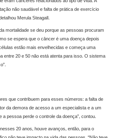
e eram cânceres relacionados ao tipo de vida. A
ação não saudável e falta de prática de exercício
detalhou Merula Steagall.
o da mortalidade se deu porque as pessoas procuram
omo se espera que o câncer é uma doença depois
células estão mais envelhecidas e começa uma
a entre 20 e 50 não está atenta para isso. O sistema
co”.
ores que contribuem para esses números: a falta de
tor da demora de acesso a um especialista e a um
 a pessoa perde o controle da doença”, contou.
 nesses 20 anos, houve avanços, então, para o
ntífico não teve impacto na vida das pessoas. “Não teve