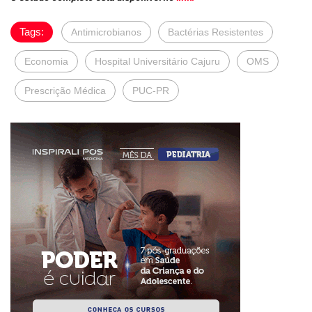
Tags:
Antimicrobianos
Bactérias Resistentes
Economia
Hospital Universitário Cajuru
OMS
Prescrição Médica
PUC-PR