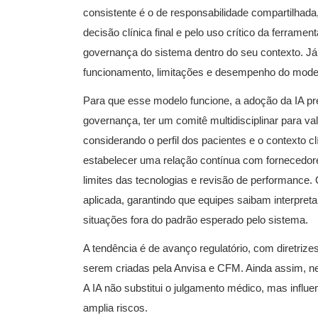
consistente é o de responsabilidade compartilhad
decisão clínica final e pelo uso crítico da ferrame
governança do sistema dentro do seu contexto. Já 
funcionamento, limitações e desempenho do mode
Para que esse modelo funcione, a adoção da IA pre
governança, ter um comitê multidisciplinar para v
considerando o perfil dos pacientes e o contexto cl
estabelecer uma relação contínua com fornecedor
limites das tecnologias e revisão de performance. 
aplicada, garantindo que equipes saibam interpretar
situações fora do padrão esperado pelo sistema.
A tendência é de avanço regulatório, com diretrize
serem criadas pela Anvisa e CFM. Ainda assim, n
A IA não substitui o julgamento médico, mas influe
amplia riscos.