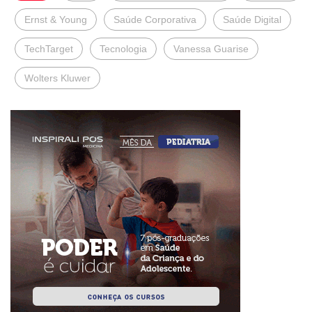
Ernst & Young
Saúde Corporativa
Saúde Digital
TechTarget
Tecnologia
Vanessa Guarise
Wolters Kluwer