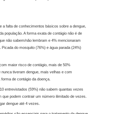
 a falta de conhecimentos básicos sobre a dengue,
a população. A forma exata de contágio não é de
m que não sabem/não lembram e 4% mencionaram
o. Picada do mosquito (76%) e água parada (24%)
 com maior risco de contágio, mais de 50%
e nunca tiveram dengue, mais velhas e com
 forma de contágio da doença.
a 10 entrevistados (59%) não sabem quantas vezes
 que podem contrair um número ilimitado de vezes.
ar dengue até 4 vezes.
emédios são essenciais para o tratamento da dengue,