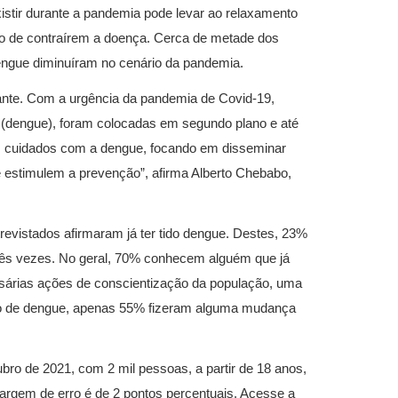
istir durante a pandemia pode levar ao relaxamento
co de contraírem a doença. Cerca de metade dos
engue diminuíram no cenário da pandemia.
ante. Com a urgência da pandemia de Covid-19,
 (dengue), foram colocadas em segundo plano e até
s cuidados com a dengue, focando em disseminar
estimulem a prevenção”, afirma Alberto Chebabo,
vistados afirmaram já ter tido dengue. Destes, 23%
rês vezes. No geral, 70% conhecem alguém que já
sárias ações de conscientização da população, uma
ico de dengue, apenas 55% fizeram alguma mudança
tubro de 2021, com 2 mil pessoas, a partir de 18 anos,
margem de erro é de 2 pontos percentuais. Acesse a