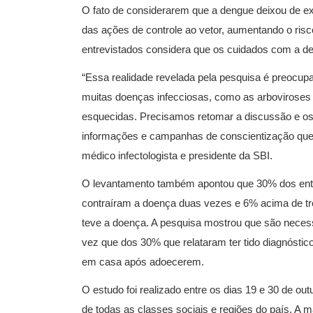
O fato de considerarem que a dengue deixou de ex
das ações de controle ao vetor, aumentando o ris
entrevistados considera que os cuidados com a d
“Essa realidade revelada pela pesquisa é preocup
muitas doenças infecciosas, como as arboviroses
esquecidas. Precisamos retomar a discussão e o
informações e campanhas de conscientização que 
médico infectologista e presidente da SBI.
O levantamento também apontou que 30% dos entre
contraíram a doença duas vezes e 6% acima de t
teve a doença. A pesquisa mostrou que são neces
vez que dos 30% que relataram ter tido diagnóst
em casa após adoecerem.
O estudo foi realizado entre os dias 19 e 30 de ou
de todas as classes sociais e regiões do país. A 