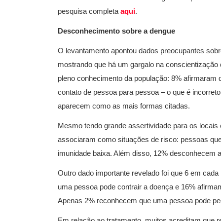
pesquisa completa
aqui
.
Desconhecimento sobre a dengue
O levantamento apontou dados preocupantes sobre
mostrando que há um gargalo na conscientização d
pleno conhecimento da população: 8% afirmara
contato de pessoa para pessoa – o que é incorret
aparecem como as mais formas citadas.
Mesmo tendo grande assertividade para os locais
associaram como situações de risco: pessoas qu
imunidade baixa. Além disso, 12% desconhecem a
Outro dado importante revelado foi que 6 em cad
uma pessoa pode contrair a doença e 16% afirmam
Apenas 2% reconhecem que uma pessoa pode peg
Em relação ao tratamento, muitos acreditam que r