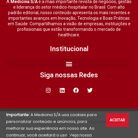
A
Medicina S/A
é a mais importante revista de negócios, gestão
e liderança do setor médico-hospitalar no Brasil. Com alto
padrão editorial, nosso conteúdo apresenta os mais recentes e
importantes avanços em Inovação, Tecnologia e Boas Práticas
em Saúde. Compartilhamos a visão de empresas, instituições e
profissionais que estão transformando o mercado de
healthcare.
Institucional
Siga nossas Redes
Importante:
A Medicina S/A usa cookies para
ACEITAR
personalizar conteúdo e anúncios, para
Medicina S/A 2021 © Todos os direitos reservados.
melhorar sua experiência em nosso site. Ao
continuar, você aceitará o uso. Veja nossa