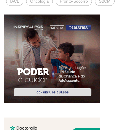
IACL
Oncologia
Pronto-Socorro
SBCM