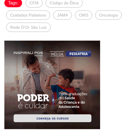
Tags:
CFM
Código de Ética
Cuidados Paliativos
JAMA
OMS
Oncologia
Rede D'Or São Luiz