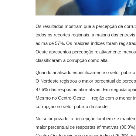
Os resultados mostram que a percepção de corrup
todos os recortes regionais, a maioria dos entrevi
acima de 57%. Os maiores índices foram registrad
Oeste apresentou percepção relativamente menos 
classificaram a corrupção como alta.
Quando analisado especificamente o setor público
O Nordeste registrou o maior percentual de perce
97,6% das respostas afirmativas. Em seguida apa
Mesmo no Centro-Oeste — região com o menor índ
corrupção no setor público da saúde.
No setor privado, a percepção também se mantém
maior percentual de respostas afirmativas (90,9%)
Centro-Oeste registrou o menor índice (76,2%), 