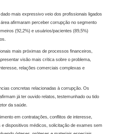
 dado mais expressivo veio dos profissionais ligados
 área afirmaram perceber corrupção no segmento
rmeiros (92,2%) e usuários/pacientes (89,5%)
s.​
onais mais próximas de processos financeiros,
apresentar visão mais crítica sobre o problema,
interesse, relações comerciais complexas e
ências concretas relacionadas à corrupção. Os
irmam já ter ouvido relatos, testemunhado ou tido
etor da saúde.
mento em contratações, conflitos de interesse,
s e dispositivos médicos, solicitação de exames sem
volvendo órteses, próteses e materiais especiais