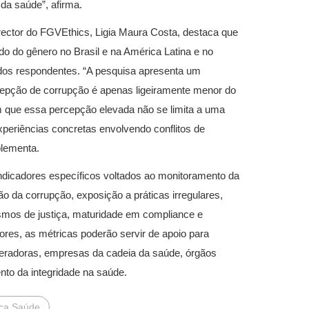
da saúde”, afirma.
rector do FGVEthics, Ligia Maura Costa, destaca que
udo do gênero no Brasil e na América Latina e no
dos respondentes. “A pesquisa apresenta um
rcepção de corrupção é apenas ligeiramente menor do
am que essa percepção elevada não se limita a uma
xperiências concretas envolvendo conflitos de
lementa.​
ndicadores específicos voltados ao monitoramento da
ão da corrupção, exposição a práticas irregulares,
ismos de justiça, maturidade em compliance e
es, as métricas poderão servir de apoio para
peradoras, empresas da cadeia da saúde, órgãos
nto da integridade na saúde.
tica Saúde