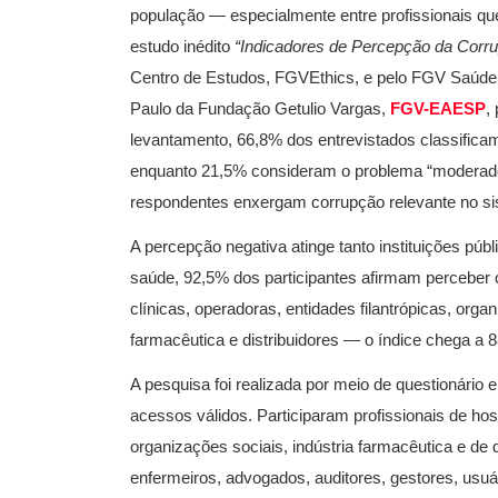
população — especialmente entre profissionais qu
estudo inédito
“Indicadores de Percepção da Corr
Centro de Estudos, FGVEthics, e pelo FGV Saúde
Paulo da Fundação Getulio Vargas,
FGV-EAESP
,
levantamento, 66,8% dos entrevistados classificam
enquanto 21,5% consideram o problema “moderado
respondentes enxergam corrupção relevante no sis
A percepção negativa atinge tanto instituições púb
saúde, 92,5% dos participantes afirmam perceber c
clínicas, operadoras, entidades filantrópicas, org
farmacêutica e distribuidores — o índice chega a 
A pesquisa foi realizada por meio de questionário 
acessos válidos. Participaram profissionais de hos
organizações sociais, indústria farmacêutica e de 
enfermeiros, advogados, auditores, gestores, usu