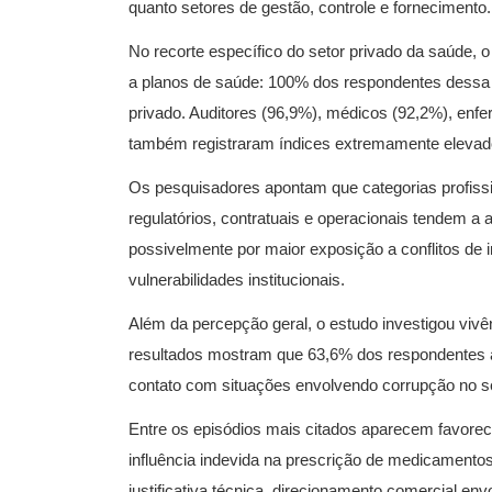
quanto setores de gestão, controle e fornecimento.​
No recorte específico do setor privado da saúde, o
a planos de saúde: 100% dos respondentes dessa
privado. Auditores (96,9%), médicos (92,2%), enfe
também registraram índices extremamente elevado
Os pesquisadores apontam que categorias profissi
regulatórios, contratuais e operacionais tendem a 
possivelmente por maior exposição a conflitos de 
vulnerabilidades institucionais.​
Além da percepção geral, o estudo investigou viv
resultados mostram que 63,6% dos respondentes af
contato com situações envolvendo corrupção no s
Entre os episódios mais citados aparecem favoreci
influência indevida na prescrição de medicamento
justificativa técnica, direcionamento comercial en