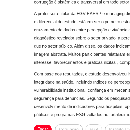
corrupção é sistêmica e transversal em todo setor 
A professora-titular da FGV-EAESP e managing di
o diferencial do estudo está em ser o primeiro est
cruzamento de dados entre percepção e vivência 
diagnóstico revelador sobre o setor privado: a pe
que no setor público. Além disso, os dados indic
imagem abstrata. Muitos participantes relataram e
interesse, favorecimentos e práticas ilícitas”, comp
Com base nos resultados, o estudo desenvolveu i
integridade na saúde, incluindo índices de percepç
vulnerabilidade institucional, confiança em mecan
segurança para denúncias. Segundo os pesquisador
desenvolvimento de indicadores para hospitais, o
públicos e programas ESG voltados ao fortalecime
Tags:
Corrupção
FGV
Instituto É