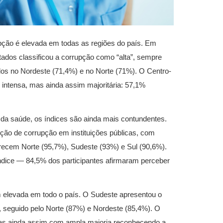
ção é elevada em todas as regiões do país. Em
stados classificou a corrupção como “alta”, sempre
os no Nordeste (71,4%) e no Norte (71%). O Centro-
intensa, mas ainda assim majoritária: 57,1%
 da saúde, os índices são ainda mais contundentes.
pção de corrupção em instituições públicas, com
recem Norte (95,7%), Sudeste (93%) e Sul (90,6%).
ice — 84,5% dos participantes afirmaram perceber
 elevada em todo o país. O Sudeste apresentou o
, seguido pelo Norte (87%) e Nordeste (85,4%). O
mas ainda assim com ampla maioria reconhecendo a