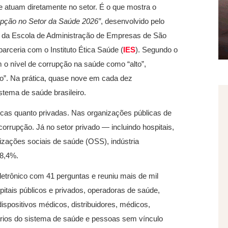
e atuam diretamente no setor. É o que mostra o
upção no Setor da Saúde 2026”
, desenvolvido pelo
 da Escola de Administração de Empresas de São
 parceria com o Instituto Ética Saúde (
IES
). Segundo o
 o nível de corrupção na saúde como “alto”,
”. Na prática, quase nove em cada dez
tema de saúde brasileiro.​
licas quanto privadas. Nas organizações públicas de
orrupção. Já no setor privado — incluindo hospitais,
anizações sociais de saúde (OSS), indústria
88,4%.
eletrônico com 41 perguntas e reuniu mais de mil
pitais públicos e privados, operadoras de saúde,
dispositivos médicos, distribuidores, médicos,
ários do sistema de saúde e pessoas sem vínculo