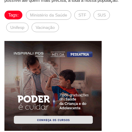
possível até quem mais precisa, a toda a nossa população.”
Tags:
Ministério da Saúde
STF
SUS
Unifesp
Vacinação