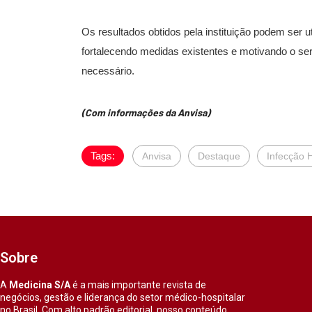
Os resultados obtidos pela instituição podem ser 
fortalecendo medidas existentes e motivando o ser
necessário.
(Com informações da Anvisa)
Tags:
Anvisa
Destaque
Infecção H
Sobre
A
Medicina S/A
é a mais importante revista de
negócios, gestão e liderança do setor médico-hospitalar
no Brasil. Com alto padrão editorial, nosso conteúdo