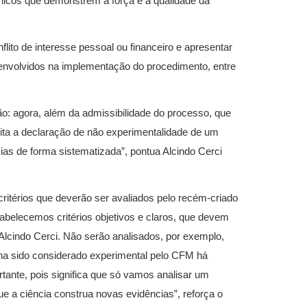
icos que demonstrem a força e a qualidade da
flito de interesse pessoal ou financeiro e apresentar
o envolvidos na implementação do procedimento, entre
: agora, além da admissibilidade do processo, que
icita a declaração de não experimentalidade de um
s de forma sistematizada”, pontua Alcindo Cerci
ritérios que deverão ser avaliados pelo recém-criado
belecemos critérios objetivos e claros, que devem
 Alcindo Cerci. Não serão analisados, por exemplo,
ha sido considerado experimental pelo CFM há
tante, pois significa que só vamos analisar um
ue a ciência construa novas evidências”, reforça o