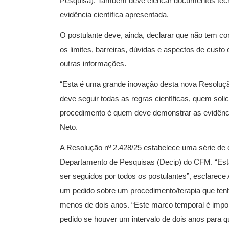
Pesquisa). Também deve elencar documentos técn
evidência científica apresentada.
O postulante deve, ainda, declarar que não tem con
os limites, barreiras, dúvidas e aspectos de cust
outras informações.
“Esta é uma grande inovação desta nova Resolução
deve seguir todas as regras científicas, quem sol
procedimento é quem deve demonstrar as evidência
Neto.
A Resolução nº 2.428/25 estabelece uma série de c
Departamento de Pesquisas (Decip) do CFM. “Esta
ser seguidos por todos os postulantes”, esclarece
um pedido sobre um procedimento/terapia que ten
menos de dois anos. “Este marco temporal é impor
pedido se houver um intervalo de dois anos para q