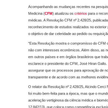
Acompanhando as mudanças recentes na pesquisa 
Medicina (
CFM
) atualizou os
critérios
para o recon
médicas. A Resolução CFM nº 2.428/25, publicad
reconhecimento de estudos realizados no exterior
o objetivo de dar celeridade ao pedido ou requisiçã
“Esta Resolução mostra o compromisso do CFM co
não com interesses econômicos. Além disso, as no
em outros países e em órgãos brasileiros que tra
esclarece o presidente do CFM, José Hiran Gallo
assegurar que os processos para aprovação de no
transparente e de acordo com as melhores evidênci
O relator da Resolução nº 2.428/25, Alcindo Cerci 
foi muito bem-feita para a época, mas que o mun
aceleração vertiginosa da ciência médica e bioméd
12.842/13), que coloca como competência exclusiv