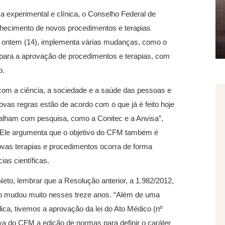
experimental e clínica, o Conselho Federal de
hecimento de novos procedimentos e terapias
a ontem (14), implementa várias mudanças, como o
 para a aprovação de procedimentos e terapias, com
o.
m a ciência, a sociedade e a saúde das pessoas e
vas regras estão de acordo com o que já é feito hoje
balham com pesquisa, como a Conitec e a Anvisa”,
. Ele argumenta que o objetivo do CFM também é
vas terapias e procedimentos ocorra de forma
as científicas.
Neto, lembrar que a Resolução anterior, a 1.982/2012,
do mudou muito nesses treze anos. “Além de uma
ica, tivemos a aprovação da lei do Ato Médico (nº
a do CFM a edição de normas para definir o caráter