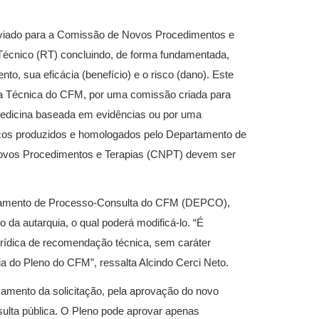
nviado para a Comissão de Novos Procedimentos e
Técnico (RT) concluindo, de forma fundamentada,
to, sua eficácia (benefício) e o risco (dano). Este
 Técnica do CFM, por uma comissão criada para
medicina baseada em evidências ou por uma
nicos produzidos e homologados pelo Departamento de
Novos Procedimentos e Terapias (CNPT) devem ser
rtamento de Processo-Consulta do CFM (DEPCO),
 da autarquia, o qual poderá modificá-lo. “É
jurídica de recomendação técnica, sem caráter
a do Pleno do CFM”, ressalta Alcindo Cerci Neto.
vamento da solicitação, pela aprovação do novo
sulta pública. O Pleno pode aprovar apenas