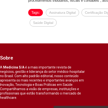
procedimentos tributários, fiscais e contábeis”, ass
Tags:
Assinatura Digital
Certificação Dig
Saúde Digital
Sobre
A
Medicina S/A
é a mais importante revista de
negócios, gestão e liderança do setor médico-hospitalar
no Brasil. Com alto padrão editorial, nosso conteúdo
apresenta os mais recentes e importantes avanços em
Inovação, Tecnologia e Boas Práticas em Saúde.
Compartilhamos a visão de empresas, instituições e
profissionais que estão transformando o mercado de
healthcare.