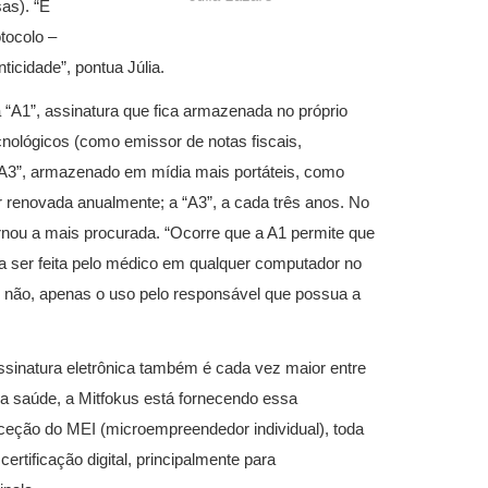
as). “É
otocolo –
ticidade”, pontua Júlia.
 “A1”, assinatura que fica armazenada no próprio
nológicos (como emissor de notas fiscais,
o “A3”, armazenado em mídia mais portáteis, como
r renovada anualmente; a “A3”, a cada três anos. No
ornou a mais procurada. “Ocorre que a A1 permite que
a ser feita pelo médico em qualquer computador no
3, não, apenas o uso pelo responsável que possua a
ssinatura eletrônica também é cada vez maior entre
da saúde, a Mitfokus está fornecendo essa
ceção do MEI (microempreendedor individual), toda
ertificação digital, principalmente para