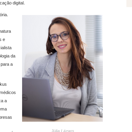
ação digital.
ória.
natura
s e
ialista
logia da
 para a
okus
a médicos
ca a
tema
presas
Júlia Lázaro