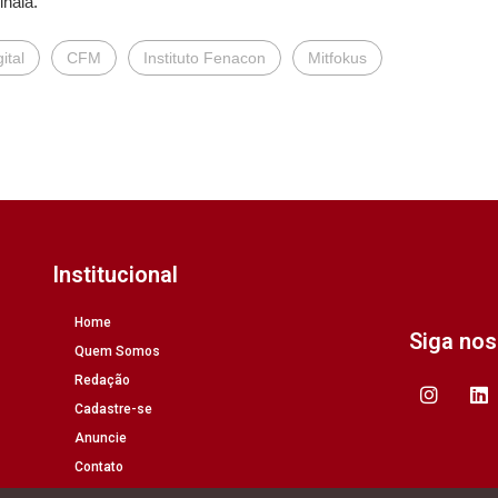
inala.
ital
CFM
Instituto Fenacon
Mitfokus
Institucional
Home
Siga no
Quem Somos
Redação
Cadastre-se
Anuncie
Contato