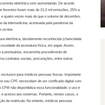
documento eletrônico vem aumentando. De acordo
de fevereiro foram mais de 21,3 mil emissões, 25% a
il) e quatro vezes mais do que o volume de dezembro,
são da telemedicina, acentuada pela pandemia da
 on-line.
tura eletrônica, devidamente reconhecida (chancelada
necessidade da assinatura física, em papel. Assim,
so a prontuários, encaminha procedimento de
irma contratos sociais, procurações, entre outros
é exclusivo para médicos pessoas físicas. Importante
no seu CPF, necessitam de um certificado digital com
 CFM não disponibiliza essa funcionalidade; o uso é
s e acesso aos sistemas. Portanto, nestes casos, o
ação da matricula. No entanto, médicos pessoas