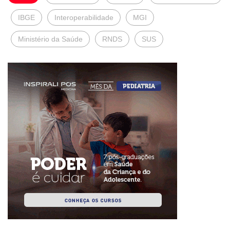
IBGE
Interoperabilidade
MGI
Ministério da Saúde
RNDS
SUS