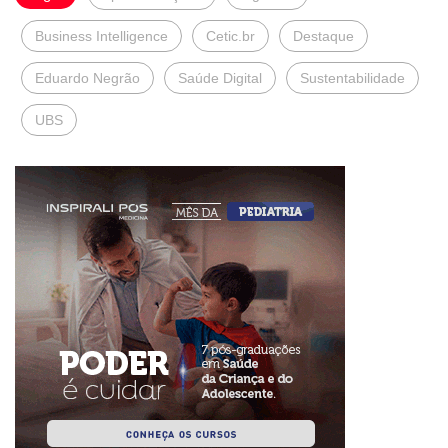
Business Intelligence
Cetic.br
Destaque
Eduardo Negrão
Saúde Digital
Sustentabilidade
UBS