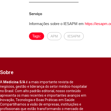
Serviço
Informações sobre o IESAPM em
https://iesapm.o
Tags:
APM
IESAPM
Sobre
A
Medicina S/A
é a mais importante revista de
negócios, gestão e liderança do setor médico-hospitalar
no Brasil. Com alto padrão editorial, nosso conteúdo
apresenta os mais recentes e importantes avanços em
Inovação, Tecnologia e Boas Práticas em Saúde.
Compartilhamos a visão de empresas, instituições e
profissionais que estão transformando o mercado de