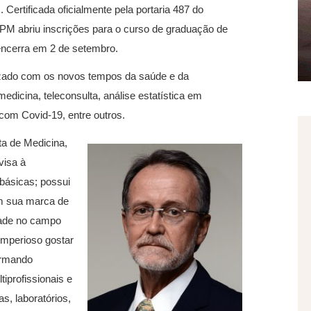
M
. Certificada oficialmente pela portaria 487 do
PM abriu inscrições para o curso de graduação de
encerra em 2 de setembro.
nizado com os novos tempos da saúde e da
edicina, teleconsulta, análise estatística em
com Covid-19, entre outros.
ta de Medicina,
visa à
básicas; possui
m sua marca de
dade no campo
imperioso gostar
ormando
tiprofissionais e
as, laboratórios,