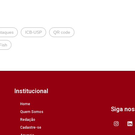
taques
ICB-USP
QR code
Fish
Institucional
Home
Siga no
Quem Somos
Redação
Cadastre-se