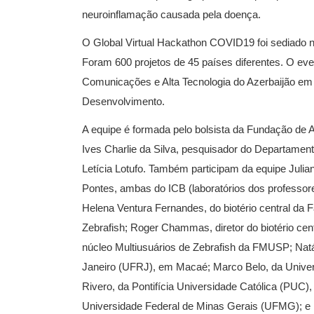
neuroinflamação causada pela doença.
O Global Virtual Hackathon COVID19 foi sediado no
Foram 600 projetos de 45 países diferentes. O even
Comunicações e Alta Tecnologia do Azerbaijão e
Desenvolvimento.
A equipe é formada pelo bolsista da Fundação de
Ives Charlie da Silva, pesquisador do Departament
Letícia Lotufo. Também participam da equipe Jul
Pontes, ambas do ICB (laboratórios dos professor
Helena Ventura Fernandes, do biotério central d
Zebrafish; Roger Chammas, diretor do biotério ce
núcleo Multiusuários de Zebrafish da FMUSP; Natál
Janeiro (UFRJ), em Macaé; Marco Belo, da Univers
Rivero, da Pontifícia Universidade Católica (PUC
Universidade Federal de Minas Gerais (UFMG); e 