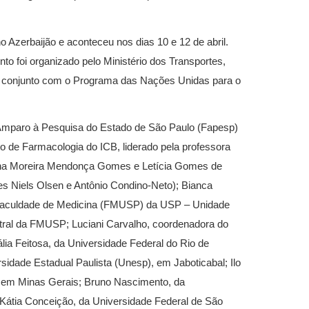
 Azerbaijão e aconteceu nos dias 10 e 12 de abril.
to foi organizado pelo Ministério dos Transportes,
m conjunto com o Programa das Nações Unidas para o
 Amparo à Pesquisa do Estado de São Paulo (Fapesp)
o de Farmacologia do ICB, liderado pela professora
iana Moreira Mendonça Gomes e Letícia Gomes de
es Niels Olsen e Antônio Condino-Neto); Bianca
a Faculdade de Medicina (FMUSP) da USP – Unidade
ntral da FMUSP; Luciani Carvalho, coordenadora do
ia Feitosa, da Universidade Federal do Rio de
idade Estadual Paulista (Unesp), em Jaboticabal; Ilo
), em Minas Gerais; Bruno Nascimento, da
Kátia Conceição, da Universidade Federal de São