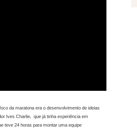
 foco da maratona era o desenvolvimento de ideias
r Ives Charlie, que já tinha experiência em
ue teve 24 horas para montar uma equipe