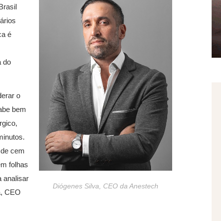
Brasil
ários
ca é
 do
erar o
sabe bem
rgico,
minutos.
s de cem
em folhas
 analisar
Diógenes Silva, CEO da Anestech
a, CEO