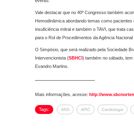
evento.
Vale destacar que no 40º Congresso também acon
Hemodinâmica abordando temas como pacientes e
insuficiência mitral e também o TAVI, que trata c
para o Rol de Procedimentos da Agência Naciona
O Simpósio, que será realizado pela Sociedade Br
Intervencionista (
SBHCI
) também no sábado, tem c
Evandro Martins.
Mais informações, acesse:
http://www.sbcnorten
Tags:
ANS
APIC
Cardiologia