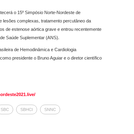
tecerá o 15º Simpósio Norte-Nordeste de
 lesões complexas, tratamento percutâneo da
asos de estenose aórtica grave e entrou recentemente
l de Saúde Suplementar (ANS).
asileira de Hemodinâmica e Cardiologia
omo presidente o Bruno Aguiar e o diretor científico
ordeste2021.live/
SBC
SBHCI
SNNC