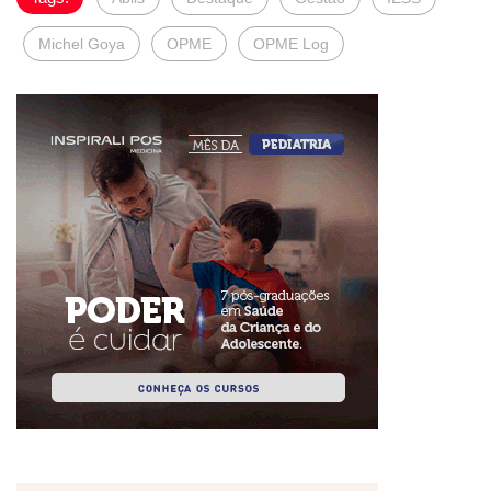
Michel Goya
OPME
OPME Log